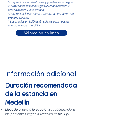
*Los precios son orientativos y pueden variar según
el profesional, las tecnologías utilizadas durante el
procedimiento y el quirófano.
*Los precios finales están sujetos a la evaluación del
cirujano plástico.
* Los precios en USD están sujetos a los tipos de
cambio actuales del dólar.
Valoración en línea
Información adicional
Duración recomendada
de la estancia en
Medellín
Llegada previa a la cirugía:
Se recomienda a
los pacientes llegar a Medellín
entre 3 y 5