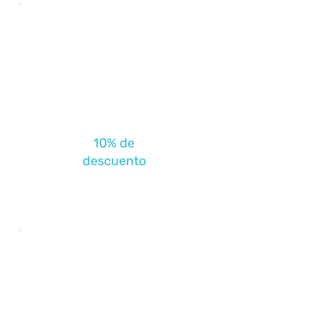
Cámara
Hiperbárica
10% de
descuento
Exámenes