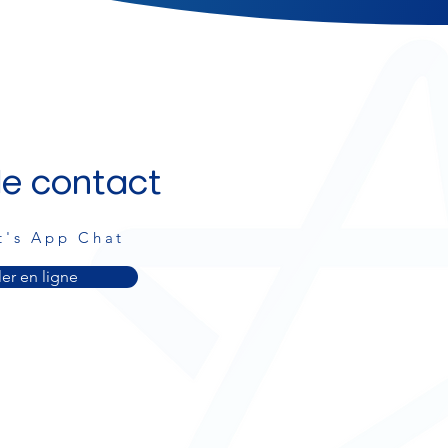
e contact
t's App Chat
ler en ligne