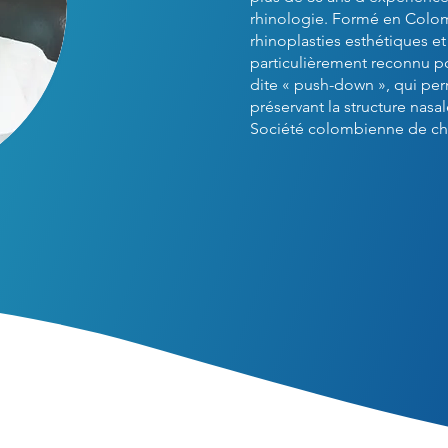
rhinologie. Formé en Colomb
rhinoplasties esthétiques et 
particulièrement reconnu po
dite « push-down », qui perm
préservant la structure nas
Société colombienne de chir