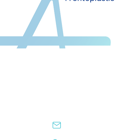
Contact
contact@plastiktour.ca