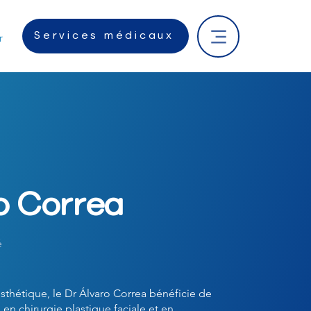
Services médicaux
r
ro Correa
é
esthétique, le Dr Álvaro Correa bénéficie de
en chirurgie plastique faciale et en