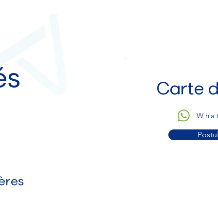
és
Carte d
Wha
Postu
ères