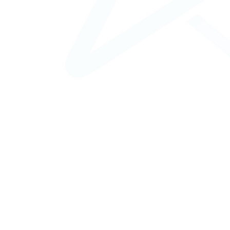
ins du corps
oabdominoplastie
osuction