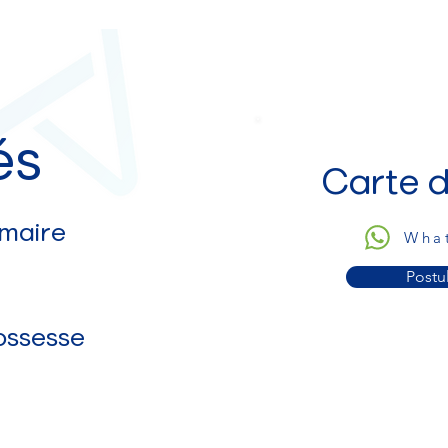
és
Carte d
maire
Wha
Postu
ossesse