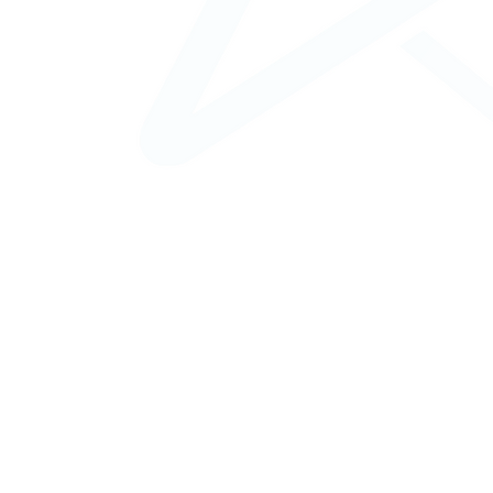
ins du corps
oabdominoplastie
osuction