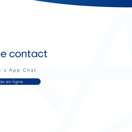
e contact
t's App Chat
ler en ligne