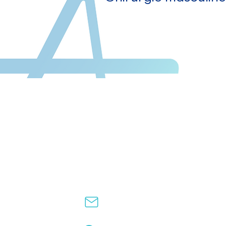
Contact
contact@plastiktour.ca