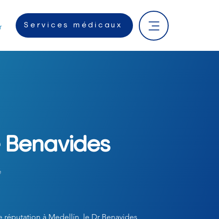
Services médicaux
r
e Benavides
é
e réputation à Medellín, le Dr Benavides