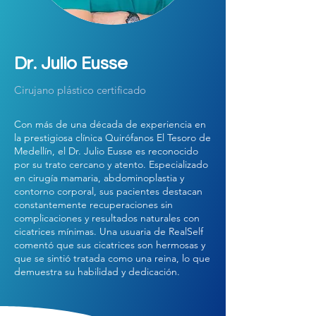
Dr. Julio Eusse
Cirujano plástico certificado
Con más de una década de experiencia en
la prestigiosa clínica Quirófanos El Tesoro de
Medellín, el Dr. Julio Eusse es reconocido
por su trato cercano y atento. Especializado
en cirugía mamaria, abdominoplastia y
contorno corporal, sus pacientes destacan
constantemente recuperaciones sin
complicaciones y resultados naturales con
cicatrices mínimas. Una usuaria de RealSelf
comentó que sus cicatrices son hermosas y
que se sintió tratada como una reina, lo que
demuestra su habilidad y dedicación.