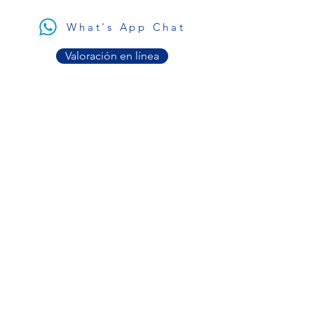
What's App Chat
Valoración en línea
Contacto
contacto@plastiktour.ca
Chat de WhatsApp